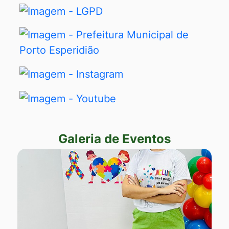
Seção Banners Links Úteis
Banner
LGPD
Banner
Prefeitura
Municipal
Banner
de
Instagram
Porto
Banner
Esperidião
Youtube
Galeria de Eventos
Seção Galeria de Eventos