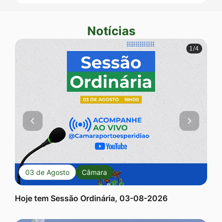
Ir
para
Notícias
Seção Notícias
o
1/4
rodapé
[alt+4]
Anterior
Próxim
03 de Agosto
Câmara
Hoje tem Sessão Ordinária, 03-08-2026