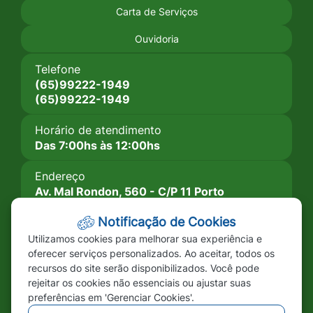
Carta de Serviços
Social
Social
Social
Facebook
Youtube
Instagram
Ouvidoria
Telefone
(65)99222-1949
(65)99222-1949
Horário de atendimento
Das 7:00hs às 12:00hs
Endereço
Av. Mal Rondon, 560 - C/P 11 Porto
Esperidião-MT CEP: 78.240-000
Notificação de Cookies
Imprensa
Utilizamos cookies para melhorar sua experiência e
A Câmara
oferecer serviços personalizados. Ao aceitar, todos os
recursos do site serão disponibilizados. Você pode
Legislação
rejeitar os cookies não essenciais ou ajustar suas
Vereadores
preferências em 'Gerenciar Cookies'.