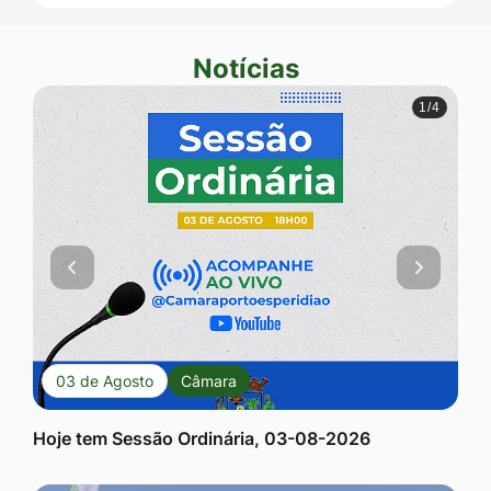
Ir
para
Notícias
Seção Notícias
o
1/4
rodapé
[alt+4]
Anterior
Próxim
03 de Agosto
Câmara
Hoje tem Sessão Ordinária, 03-08-2026