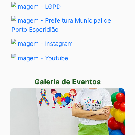
Seção Banners Links Úteis
Banner
LGPD
Banner
Prefeitura
Municipal
Banner
de
Instagram
Porto
Banner
Esperidião
Youtube
Galeria de Eventos
Seção Galeria de Eventos