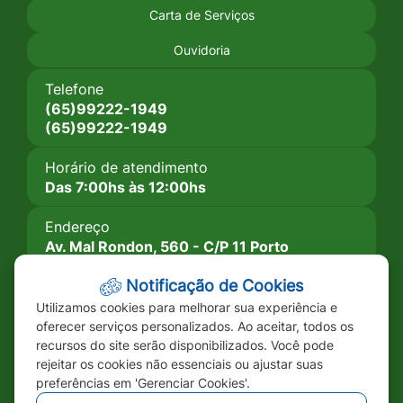
Carta de Serviços
Social
Social
Social
Facebook
Youtube
Instagram
Ouvidoria
Telefone
(65)99222-1949
(65)99222-1949
Horário de atendimento
Das 7:00hs às 12:00hs
Endereço
Av. Mal Rondon, 560 - C/P 11 Porto
Esperidião-MT CEP: 78.240-000
Notificação de Cookies
Imprensa
Utilizamos cookies para melhorar sua experiência e
A Câmara
oferecer serviços personalizados. Ao aceitar, todos os
recursos do site serão disponibilizados. Você pode
Legislação
rejeitar os cookies não essenciais ou ajustar suas
Vereadores
preferências em 'Gerenciar Cookies'.